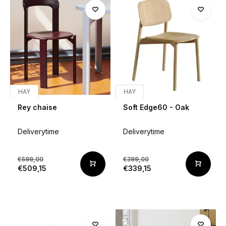
HAY
HAY
Rey chaise
Soft Edge60 - Oak
Deliverytime
Deliverytime
€599,00
€399,00
€509,15
€339,15