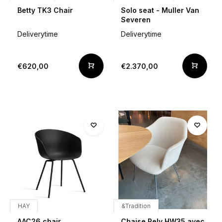
Betty TK3 Chair
Solo seat - Muller Van
Severen
Deliverytime
Deliverytime
€620,00
€2.370,00
HAY
&Tradition
AAC26 chair
Chaise Rely HW35 avec