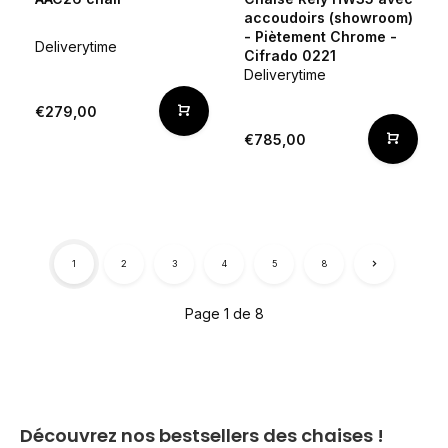
accoudoirs (showroom)
- Piètement Chrome -
Deliverytime
Cifrado 0221
Deliverytime
€279,00
€785,00
1
2
3
4
5
8
Page 1 de 8
Découvrez nos bestsellers des chaises !