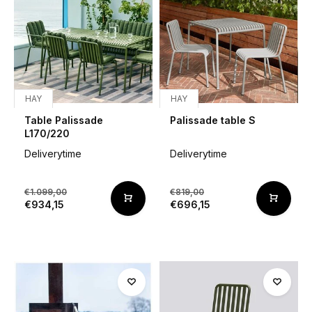
HAY
HAY
Table Palissade
Palissade table S
L170/220
Deliverytime
Deliverytime
€1.099,00
€819,00
€934,15
€696,15