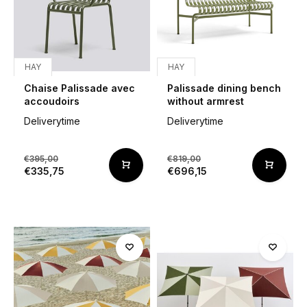
HAY
HAY
Chaise Palissade avec
Palissade dining bench
accoudoirs
without armrest
Deliverytime
Deliverytime
€395,00
€819,00
€335,75
€696,15