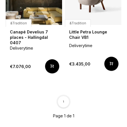
&Tradition
&Tradition
Canapé Develius 7
Little Petra Lounge
places - Hallingdal
Chair VB1
0407
Deliverytime
Deliverytime
€3.435,00
€7.076,00
1
Page 1 de 1