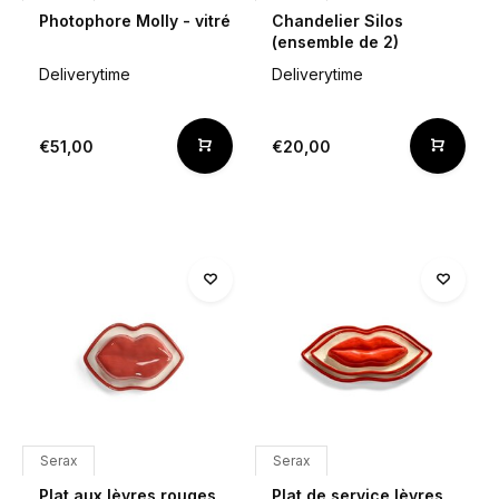
Photophore Molly - vitré
Chandelier Silos
(ensemble de 2)
Deliverytime
Deliverytime
€51,00
€20,00
Serax
Serax
Plat aux lèvres rouges
Plat de service lèvres