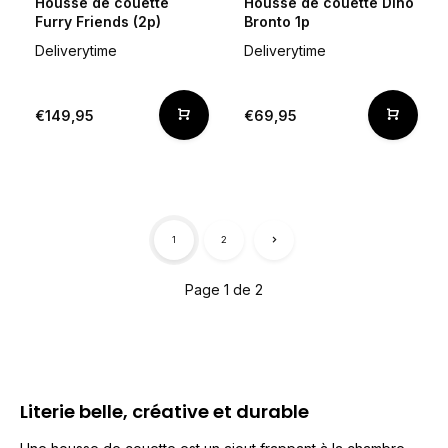
Housse de couette
Housse de couette Dino
Furry Friends (2p)
Bronto 1p
Deliverytime
Deliverytime
€149,95
€69,95
1
2
Page 1 de 2
L
iterie belle, créative et durable