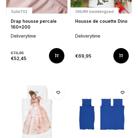
Suite702
SNURK beddengoed
Drap housse percale
Housse de couette Dino
160x200
Deliverytime
Deliverytime
€74,95
€69,95
€52,45