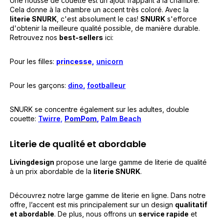
Une housse de couette est un ajout frappant à la chambre.
Cela donne à la chambre un accent très coloré. Avec la
literie SNURK
, c'est absolument le cas!
SNURK
s'efforce
d'obtenir la meilleure qualité possible, de manière durable.
Retrouvez nos
best-sellers
ici:
Pour les filles:
princesse
,
unicorn
Pour les garçons:
dino
,
footballeur
SNURK se concentre également sur les adultes, double
couette
:
Twirre
,
Pom
Pom
,
Palm Beach
Literie de qualité et abordable
Livingdesign
propose une large gamme de literie de qualité
à un prix abordable de la
literie SNURK
.
Découvrez notre large gamme de literie en ligne. Dans notre
offre, l’accent est mis principalement sur un design
qualitatif
et abordable
. De plus, nous offrons un
service rapide
et