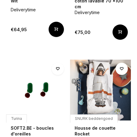
Wit
coton lavable 70 x100
cm
Deliverytime
Deliverytime
€64,95
€75,00
Turina
SNURK beddengoed
SOFT2.BE - boucles
Housse de couette
d'oreilles
Rocket