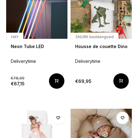
HAY
SNURK beddengoed
Neon Tube LED
Housse de couette Dino
Deliverytime
Deliverytime
€79,00
€69,95
€67,15