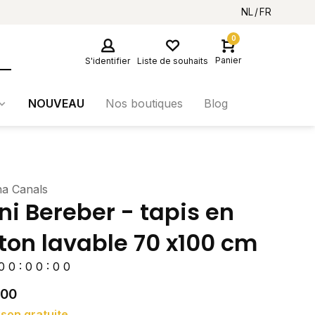
NL
FR
0
Panier
S'identifier
Liste de souhaits
NOUVEAU
Nos boutiques
Blog
na Canals
ni Bereber - tapis en
ton lavable 70 x100 cm
0
0
:
0
0
:
0
0
,00
ison gratuite