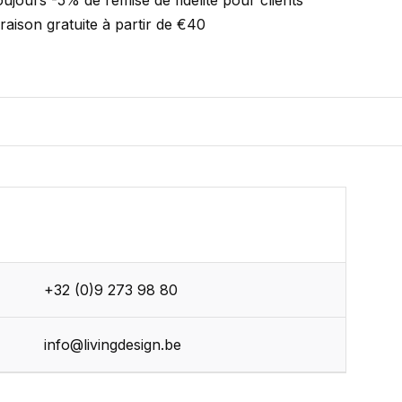
ujours -5% de remise de fidélité pour clients
vraison gratuite à partir de €40
+32 (0)9 273 98 80
r
info@livingdesign.be