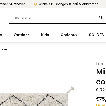
mmer Musthaves!
Winkels in Drongen (Gent) & Antwerpen
re
Outdoor
Kids
Cadeaux
SOLDES
00 cm
Lore
Mi
co
0
0
:
€75
Livra