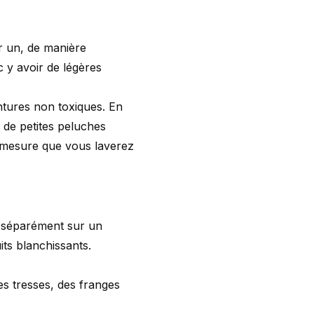
r un, de manière
c y avoir de légères
ntures non toxiques. En
r de petites peluches
à mesure que vous laverez
r séparément sur un
its blanchissants.
des tresses, des franges