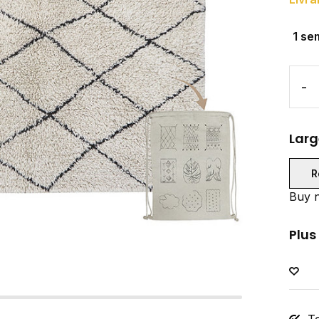
1 se
-
Larg
R
Buy n
Plus