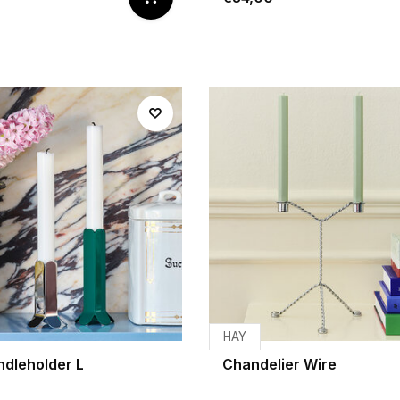
HAY
ndleholder L
Chandelier Wire