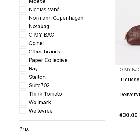
Moebe
Nicolas Vahé
Normann Copenhagen
Notabag
O MY BAG
Opinel
Other brands
Paper Collective
Ray
O MY BA
Stelton
Trousse
Suite702
Think Tomato
Delivery
Wellmark
Weltevree
€30,00
Prix