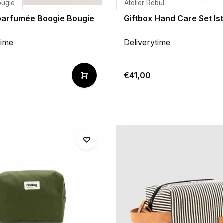
ougie
Atelier Rebul
parfumée Boogie Bougie
Giftbox Hand Care Set Is
time
Deliverytime
€41,00