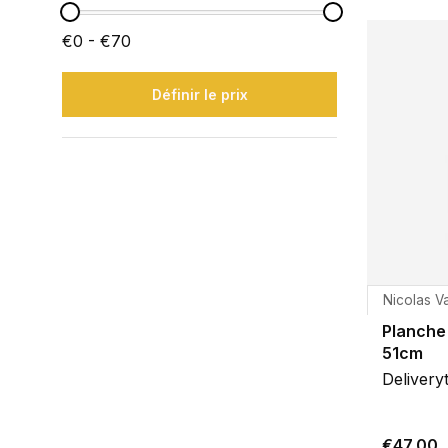
€0 - €70
Définir le prix
Nicolas V
Planche
51cm
Delivery
€47,00