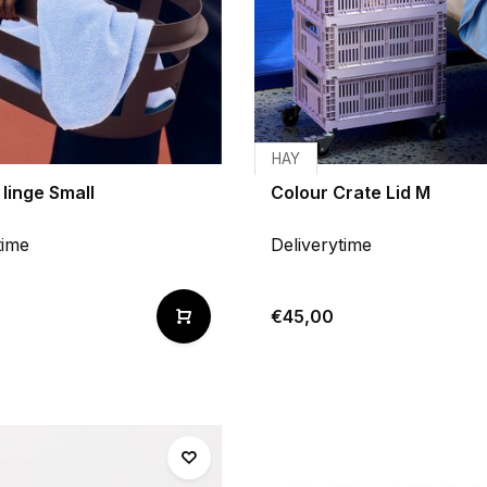
HAY
 linge Small
Colour Crate Lid M
time
Deliverytime
€45,00