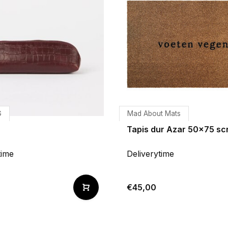
G
Mad About Mats
Tapis dur Azar 50x75 sc
time
Deliverytime
€45,00