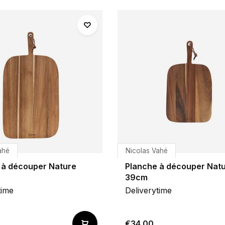
ahé
Nicolas Vahé
 à découper Nature
Planche à découper Nat
39cm
time
Deliverytime
€34,00