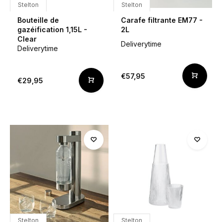
Stelton
Stelton
Bouteille de
Carafe filtrante EM77 -
gazéification 1,15L -
2L
Clear
Deliverytime
Deliverytime
€57,95
€29,95
Stelton
Stelton