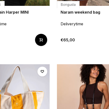
G
Bongusta
ain Harper MINI
Naram weekend bag
time
Deliverytime
€65,00