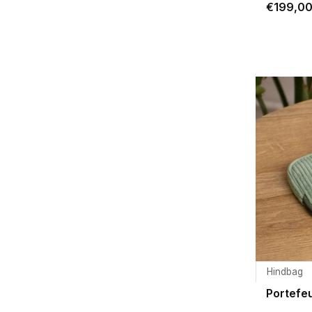
€199,0
Hindbag
Portefeui