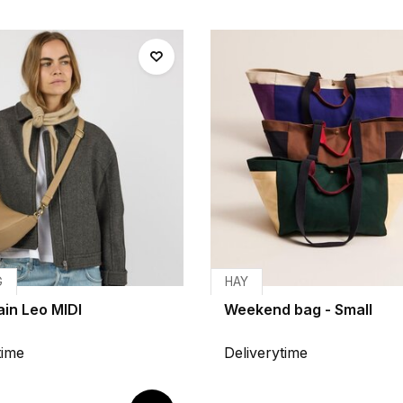
G
HAY
ain Leo MIDI
Weekend bag - Small
time
Deliverytime