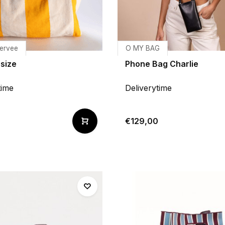
ervee
O MY BAG
size
Phone Bag Charlie
time
Deliverytime
€129,00