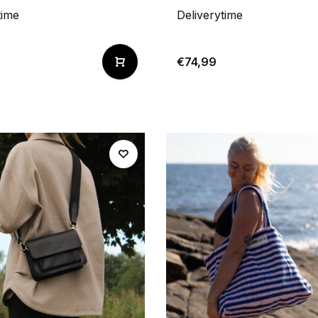
time
Deliverytime
€74,99