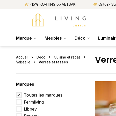
-15% KORTING op VETSAK
Ontdek Su
Marque
Meubles
Déco
Luminai
Verr
Accueil
Déco
Cuisine et repas
Vaisselle
Verres et tasses
Marques
Toutes les marques
Fermliving
Libbey