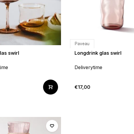
Paveau
as swirl
Longdrink glas swirl
time
Deliverytime
€17,00