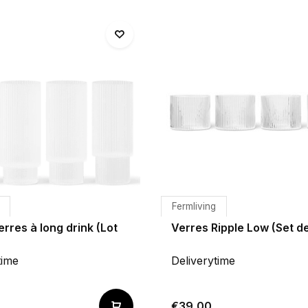
Fermliving
erres à long drink (Lot
Verres Ripple Low (Set de
time
Deliverytime
€39,00