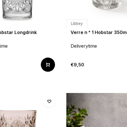
Libbey
obstar Longdrink
Verre n ° 1 Hobstar 350m
time
Deliverytime
€9,50