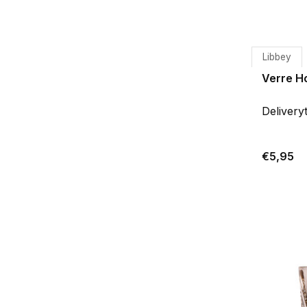
Libbey
Verre H
Delivery
€5,95