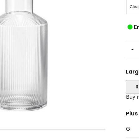
E
-
Larg
R
Buy n
Plus