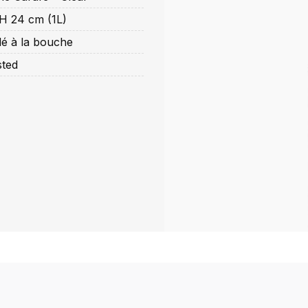
 H 24 cm (1L)
lé à la bouche
sted