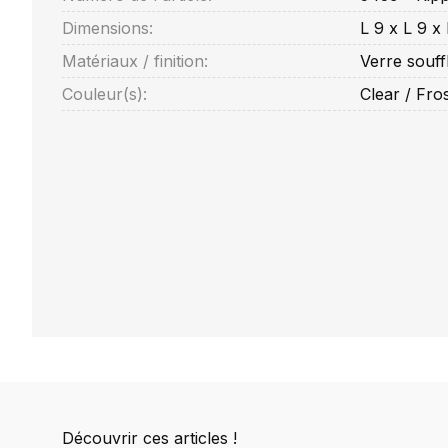
Dimensions:
L 9 x L 9 x
Matériaux / finition:
Verre souff
Couleur(s):
Clear / Fro
Découvrir ces articles !