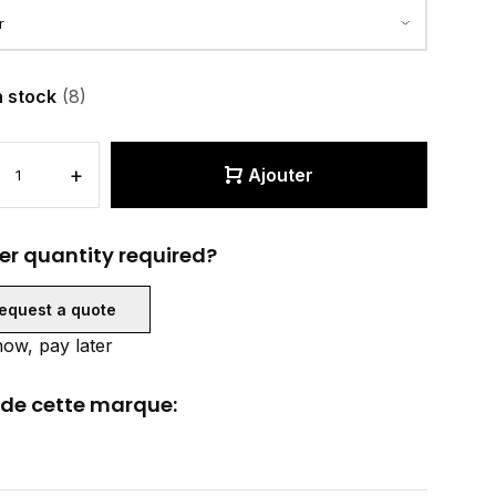
n stock
(8)
+
Ajouter
er quantity required?
equest a quote
ow, pay later
 de cette marque: