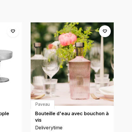
Paveau
Va
pple
Bouteille d'eau avec bouchon à
Tr
vis
Va
Deliverytime
De