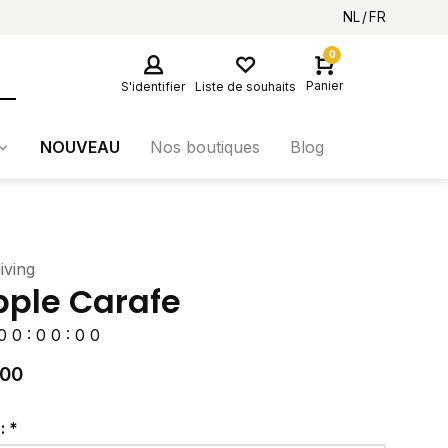
NL
FR
0
Panier
S'identifier
Liste de souhaits
NOUVEAU
Nos boutiques
Blog
iving
pple Carafe
0
0
:
0
0
:
0
0
,00
r:
*