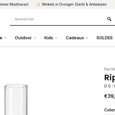
mmer Musthaves!
Winkels in Drongen (Gent) & Antwerpen
re
Outdoor
Kids
Cadeaux
SOLDES
Ferml
Ri
0
0
:
€39
Colo