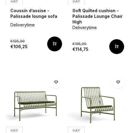
HAY
HAY
Coussin d’assise -
Soft Quilted cushion -
Palissade lounge sofa
Palissade Lounge Chair
High
Deliverytime
Deliverytime
€125,00
€135,00
€106,25
€114,75
HAY
HAY