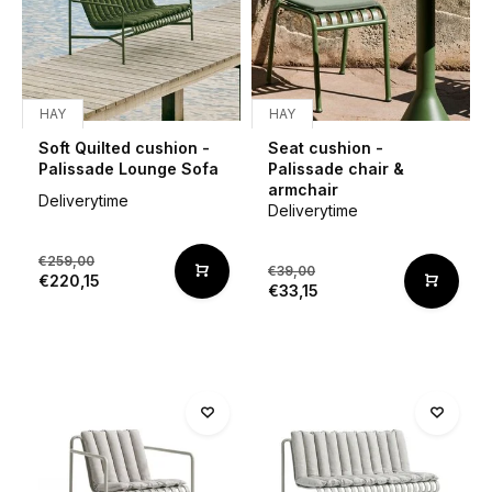
HAY
HAY
Soft Quilted cushion -
Seat cushion -
Palissade Lounge Sofa
Palissade chair &
armchair
Deliverytime
Deliverytime
€259,00
€39,00
€220,15
€33,15