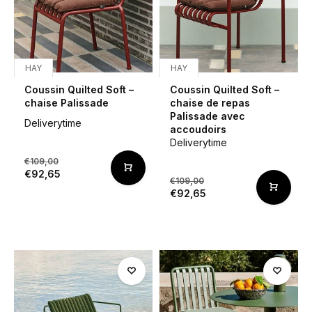
HAY
HAY
Coussin Quilted Soft –
Coussin Quilted Soft –
chaise Palissade
chaise de repas
Palissade avec
Deliverytime
accoudoirs
Deliverytime
€109,00
€92,65
€109,00
€92,65