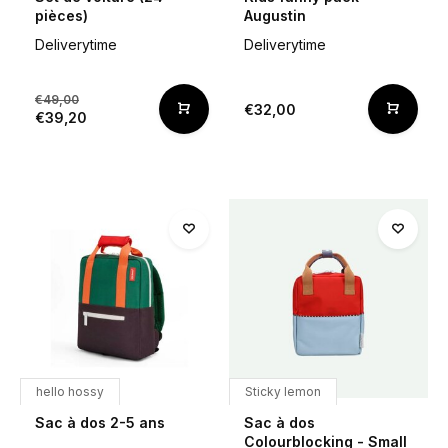
pièces)
Augustin
Deliverytime
Deliverytime
€49,00
€32,00
€39,20
hello hossy
Sticky lemon
Sac à dos 2-5 ans
Sac à dos
Colourblocking - Small