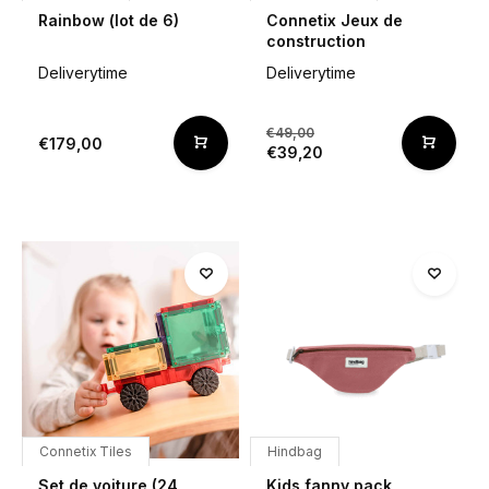
Rainbow (lot de 6)
Connetix Jeux de
construction
Deliverytime
Deliverytime
€49,00
€179,00
€39,20
Connetix Tiles
Hindbag
Set de voiture (24
Kids fanny pack