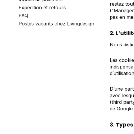
restez tou
Expédition et retours
(“Managem
FAQ
pas en mes
Postes vacants chez Livingdesign
2. L’util
Nous disti
Les cookie
indispensa
d’utilisati
D’une part
avec lesqu
(
third part
de Google 
3. Types