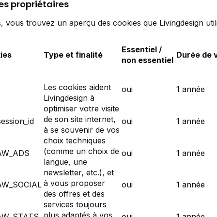
es propriétaires
, vous trouvez un aperçu des cookies que Livingdesign utili
Essentiel /
ies
Type et finalité
Durée de 
non essentiel
Les cookies aident
oui
1 année
Livingdesign
à
optimiser votre visite
de son site internet,
ession_id
oui
1 année
à se souvenir de vos
choix techniques
(comme un choix de
AW_ADS
oui
1 année
langue, une
newsletter, etc.), et
à vous proposer
AW_SOCIAL
oui
1 année
des offres et des
services toujours
plus adaptés à vos
AW_STATS
oui
1 année