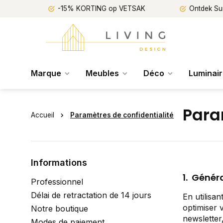
-15% KORTING op VETSAK
Ontdek Su
Marque
Meubles
Déco
Luminai
Para
Accueil
Paramètres de confidentialité
Informations
1. Génér
Professionnel
Délai de retractation de 14 jours
En utilisan
optimiser 
Notre boutique
newsletter
Modes de paiement