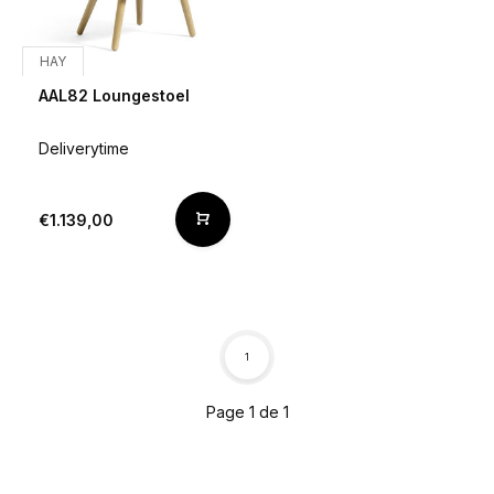
HAY
AAL82 Loungestoel
Deliverytime
€1.139,00
1
Page 1 de 1