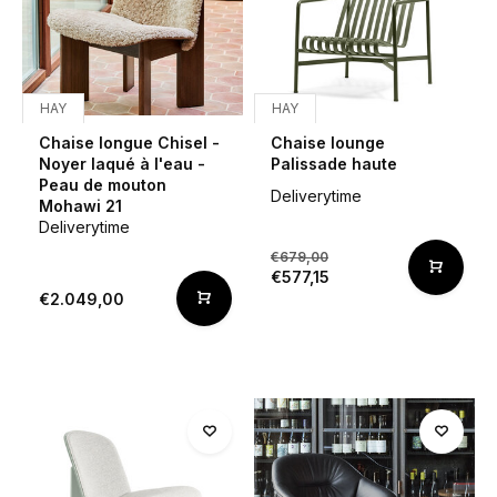
HAY
HAY
Chaise longue Chisel -
Chaise lounge
Noyer laqué à l'eau -
Palissade haute
Peau de mouton
Deliverytime
Mohawi 21
Deliverytime
€679,00
€577,15
€2.049,00