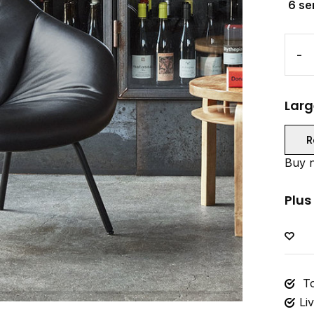
6 se
-
Larg
R
Buy n
Plus
To
Li