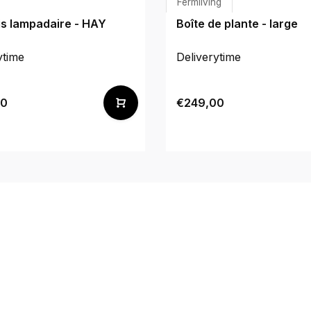
Fermliving
is lampadaire - HAY
Boîte de plante - large
ytime
Deliverytime
00
€249,00