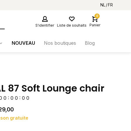
NL
FR
0
Panier
S'identifier
Liste de souhaits
NOUVEAU
Nos boutiques
Blog
L 87 Soft Lounge chair
0
0
:
0
0
:
0
0
29,00
ison gratuite