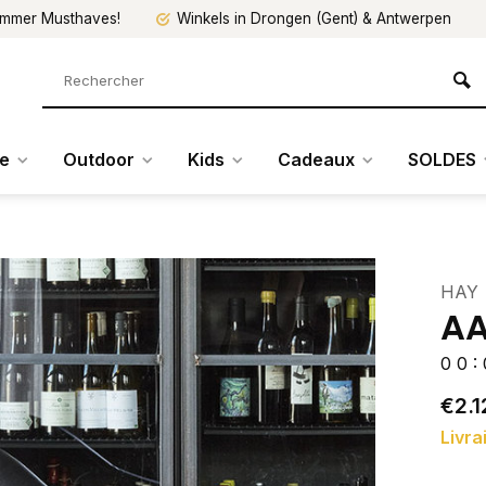
mmer Musthaves!
Winkels in Drongen (Gent) & Antwerpen
re
Outdoor
Kids
Cadeaux
SOLDES
HAY
AA
0
0
:
€2.1
Livra