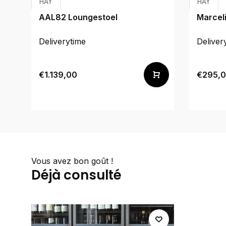
HAY
HAY
AAL82 Loungestoel
Marcel
Deliverytime
Deliver
€1.139,00
€295,
Vous avez bon goût !
Déjà consulté