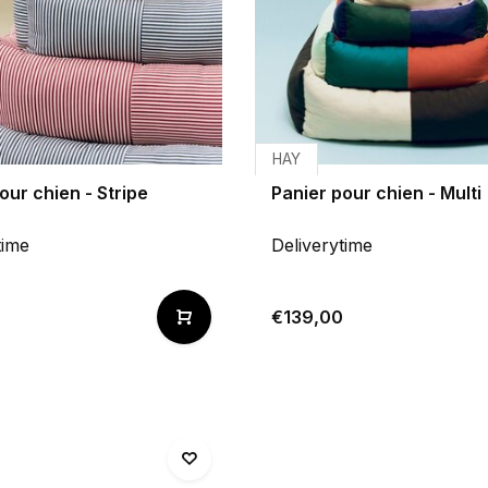
HAY
our chien - Stripe
Panier pour chien - Multi
time
Deliverytime
€139,00