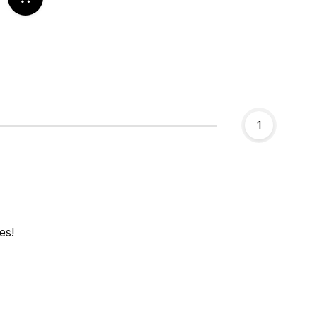
1
es!