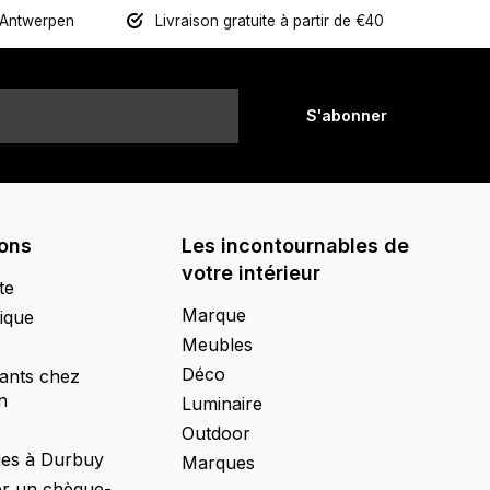
 Antwerpen
Livraison gratuite à partir de €40
S'abonner
ions
Les incontournables de
votre intérieur
te
Marque
ique
Meubles
Déco
ants chez
n
Luminaire
Outdoor
ges à Durbuy
Marques
 un chèque-