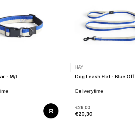
HAY
ar - M/L
Dog Leash Flat - Blue Of
time
Deliverytime
€29,00
€20,30