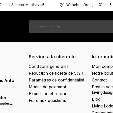
Ontdek Summer Musthaves!
Winkels in Drongen (Gent) &
Service à la clientèle
Informat
Conditions générales
Mon comp
Réduction de fidélité de 5% !
Notre bout
Paramètres de confidentialité
Contact
us Antwerpen
Modes de paiement
Postes vac
Livingdesig
Expédition et retours
ter
Blog
Foire aux questions
a
ntwerpen@livingdesign.be
Living Lod
Commander