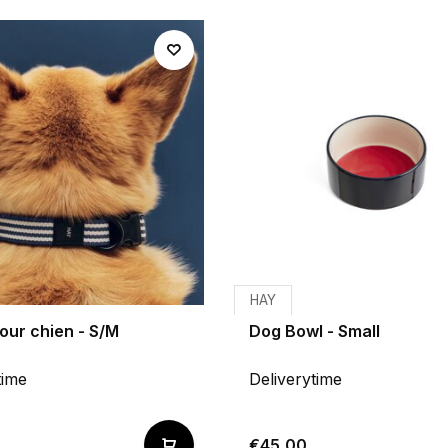
HAY
pour chien - S/M
Dog Bowl - Small
time
Deliverytime
€45,00