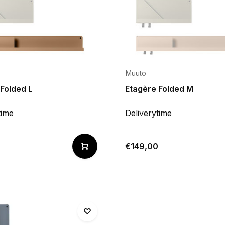
Muuto
Folded L
Etagère Folded M
time
Deliverytime
0
€149,00