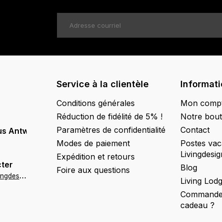
Service à la clientèle
Informat
Conditions générales
Mon comp
Réduction de fidélité de 5% !
Notre bout
Paramètres de confidentialité
Contact
us Antwerpen
Modes de paiement
Postes vac
Livingdesig
Expédition et retours
ter
Blog
Foire aux questions
a
ntwerpen@livingdesign.be
Living Lod
Commander
cadeau ?