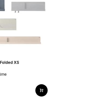
 Folded XS
time