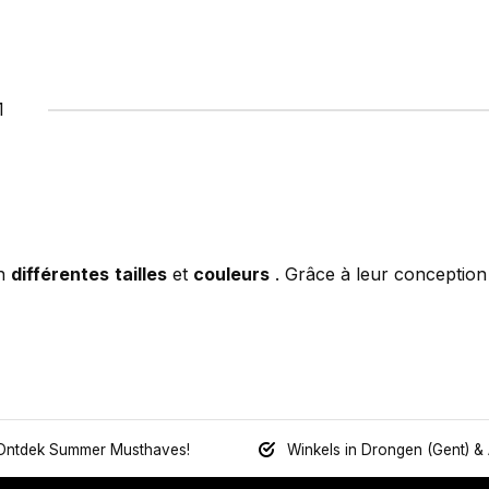
1
en
différentes
tailles
et
couleurs
. Grâce à leur conceptio
Ontdek Summer Musthaves!
Winkels in Drongen (Gent) &