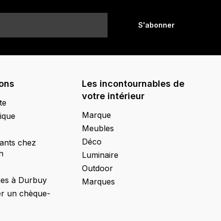
S'abonner
ions
Les incontournables de
votre intérieur
te
Marque
ique
Meubles
Déco
ants chez
n
Luminaire
Outdoor
ges à Durbuy
Marques
 un chèque-