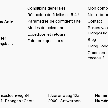
Conditions générales
Mon comp
Réduction de fidélité de 5% !
Notre bout
Paramètres de confidentialité
Contact
us Antwerpen
Modes de paiement
Postes vac
Livingdesig
Expédition et retours
ter
Blog
Foire aux questions
a
ntwerpen@livingdesign.be
Living Lod
Commander
cadeau ?
insesteenweg 94
IJzerenwaag 12a
Numér
1, Drongen (Gent)
2000, Antwerpen
Numér