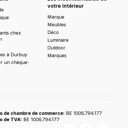
votre intérieur
te
Marque
ique
Meubles
Déco
ants chez
n
Luminaire
Outdoor
ges à Durbuy
Marques
 un chèque-
o de chambre de commerce:
BE 1006.794.177
o de TVA:
BE 1006.794.177