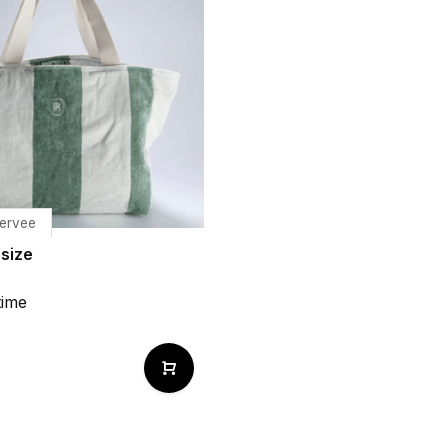
ervee
size
time