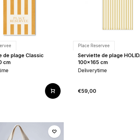
ervee
Place Reservee
e de plage Classic
Serviette de plage HOLI
0 cm
100x165 cm
time
Deliverytime
€59,00