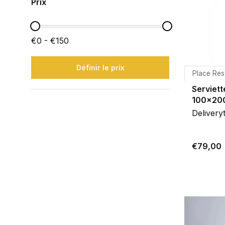
Prix
€0 - €150
Définir le prix
Place Res
Serviett
100x20
Delivery
€79,00