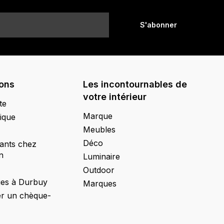
S'abonner
ions
Les incontournables de
votre intérieur
te
Marque
ique
Meubles
Déco
ants chez
n
Luminaire
Outdoor
ges à Durbuy
Marques
 un chèque-