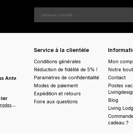
Service à la clientèle
Informat
Conditions générales
Mon comp
Réduction de fidélité de 5% !
Notre bout
Paramètres de confidentialité
Contact
us Antwerpen
Modes de paiement
Postes vac
Livingdesig
Expédition et retours
ter
Blog
Foire aux questions
a
ntwerpen@livingdesign.be
Living Lod
Commander
cadeau ?