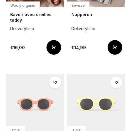
Wooly organic
Eeveve
Bavoir avec oreilles
Napperon
teddy
Deliverytime
Deliverytime
€16,00
€14,99
izipizi
izipizi