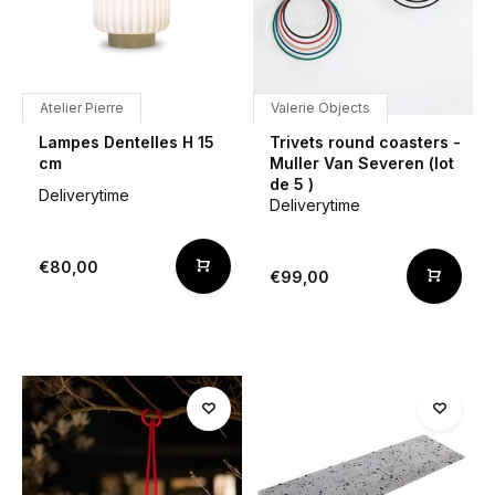
Atelier Pierre
Valerie Objects
Lampes Dentelles H 15
Trivets round coasters -
cm
Muller Van Severen (lot
de 5 )
Deliverytime
Deliverytime
€80,00
€99,00