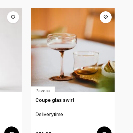
Paveau
P
Coupe glas swirl
Ve
Deliverytime
De