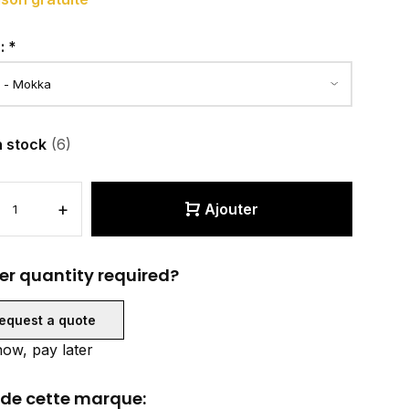
r:
*
n stock
(6)
+
Ajouter
er quantity required?
equest a quote
ow, pay later
 de cette marque: