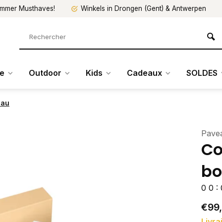
mmer Musthaves!
Winkels in Drongen (Gent) & Antwerpen
re
Outdoor
Kids
Cadeaux
SOLDES
eau
Pave
Co
bo
0
0
:
€99
Livra