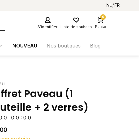
NL
FR
0
Panier
S'identifier
Liste de souhaits
NOUVEAU
Nos boutiques
Blog
au
ffret Paveau (1
uteille + 2 verres)
0
0
:
0
0
:
0
0
,00
ison gratuite