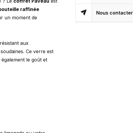
e ? Le
coffret Paveau
est
outeille raffinée
Nous contacte
our un moment de
résistant aux
 soudaines. Ce verre est
e également le goût et