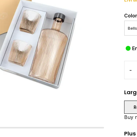
Colo
E
-
Larg
R
Buy n
Plus