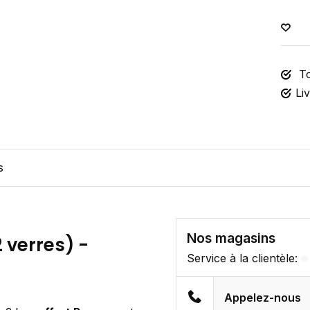
To
Li
s
Nos magasins
2 verres) -
Service à la clientèle:
Appelez-nous