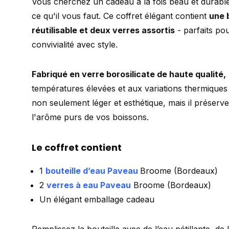
Vous cherchez un cadeau à la fois beau et durabl
ce qu'il vous faut. Ce coffret élégant contient
une b
réutilisable et deux verres assortis
- parfaits p
convivialité avec style.
Fabriqué en verre borosilicate de haute qualité,
températures élevées et aux variations thermiques
non seulement léger et esthétique, mais il préserv
l'arôme purs de vos boissons.
Le coffret contient
1
bouteille d’eau Paveau
Broome
(Bordeaux)
2
verres à eau Paveau
Broome
(Bordeaux)
Un élégant emballage cadeau