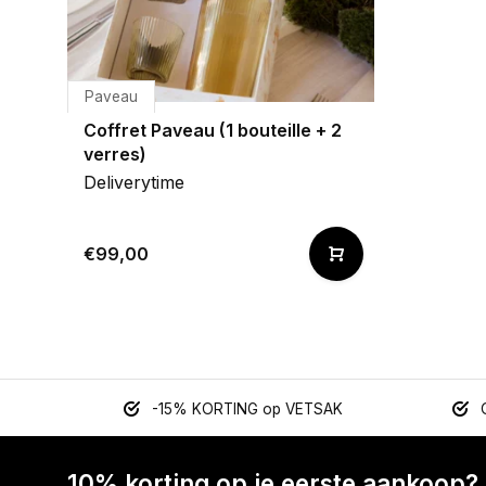
Paveau
Coffret Paveau (1 bouteille + 2
verres)
Deliverytime
€99,00
-15% KORTING op VETSAK
10% korting op je eerste aankoop?