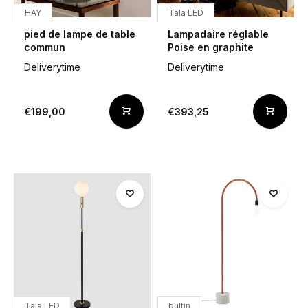
HAY
Tala LED
pied de lampe de table
Lampadaire réglable
commun
Poise en graphite
Deliverytime
Deliverytime
€199,00
€393,25
Tala LED
bultin