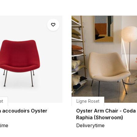
et
Ligne Roset
à accoudoirs Oyster
Oyster Arm Chair - Coda 
Raphia (Showroom)
time
Deliverytime