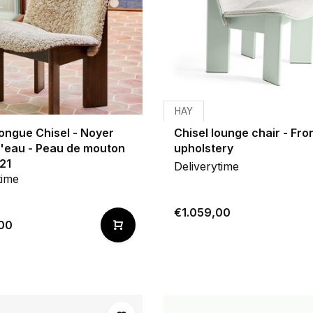
HAY
ongue Chisel - Noyer
Chisel lounge chair - Fro
l'eau - Peau de mouton
upholstery
21
Deliverytime
time
€1.059,00
00