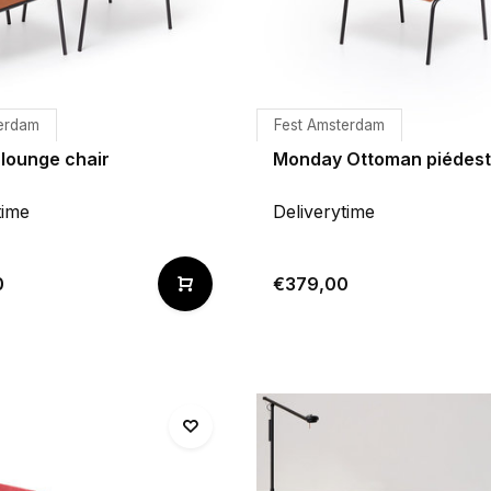
erdam
Fest Amsterdam
lounge chair
Monday Ottoman piédest
time
Deliverytime
0
€379,00