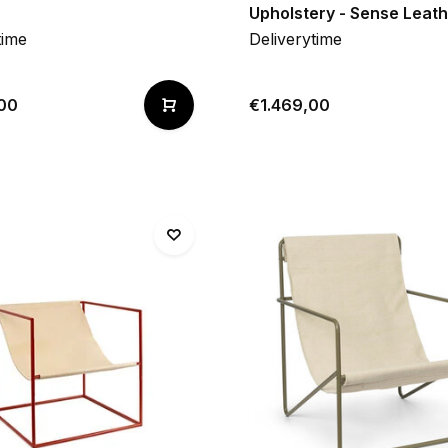
Upholstery - Sense Leat
time
Deliverytime
00
€1.469,00