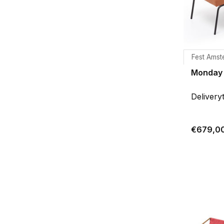
Fest Amst
Monday 
Delivery
€679,0