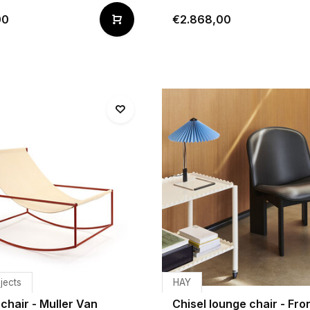
00
€2.868,00
jects
HAY
chair - Muller Van
Chisel lounge chair - Fro