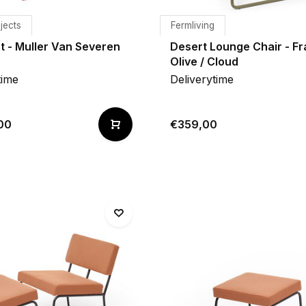
jects
Fermliving
t - Muller Van Severen
Desert Lounge Chair - F
Olive / Cloud
time
Deliverytime
00
€359,00