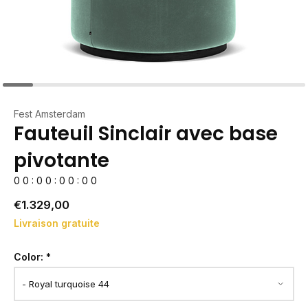
Fest Amsterdam
Fauteuil Sinclair avec base
pivotante
0
0
:
0
0
:
0
0
:
0
0
€1.329,00
Livraison gratuite
Color:
*