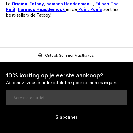
Le
Original
Fatboy
,
hamacs Headdemock
,
Edison The
Petit
,
hamacs
H
eaddemock
en de
Point Poefs
sont les
best-sellers de Fatboy!
Ontdek Summer Musthaves!
10% korting op je eerste aankoop?
Abonnez-vous à notre infolettre pour ne rien manquer.
S'abonner