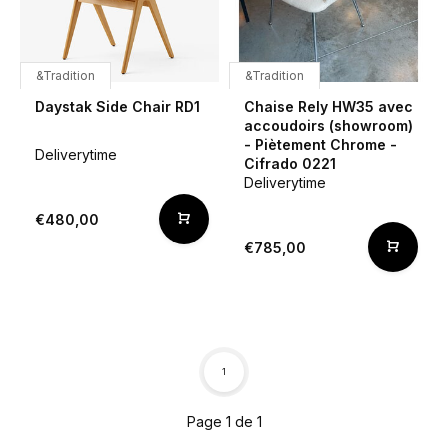
&Tradition
&Tradition
Daystak Side Chair RD1
Chaise Rely HW35 avec
accoudoirs (showroom)
- Piètement Chrome -
Deliverytime
Cifrado 0221
Deliverytime
€480,00
€785,00
1
Page 1 de 1