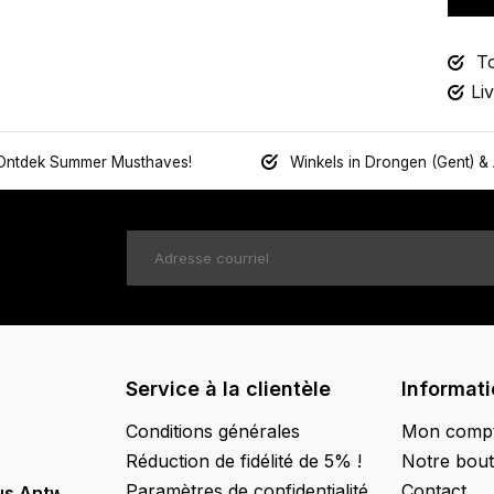
To
Li
Ontdek Summer Musthaves!
Winkels in Drongen (Gent) &
Service à la clientèle
Informat
Conditions générales
Mon comp
Réduction de fidélité de 5% !
Notre bout
Paramètres de confidentialité
Contact
us Antwerpen