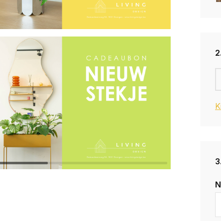
2
K
3
N