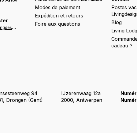
Modes de paiement
Postes vac
Livingdesig
Expédition et retours
ter
Blog
Foire aux questions
a
ntwerpen@livingdesign.be
Living Lod
Commander
cadeau ?
insesteenweg 94
IJzerenwaag 12a
Numér
1, Drongen (Gent)
2000, Antwerpen
Numér