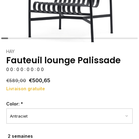
HAY
Fauteuil lounge Palissade
0
0
:
0
0
:
0
0
:
0
0
€500,65
€589,00
Livraison gratuite
Color:
*
2 semaines