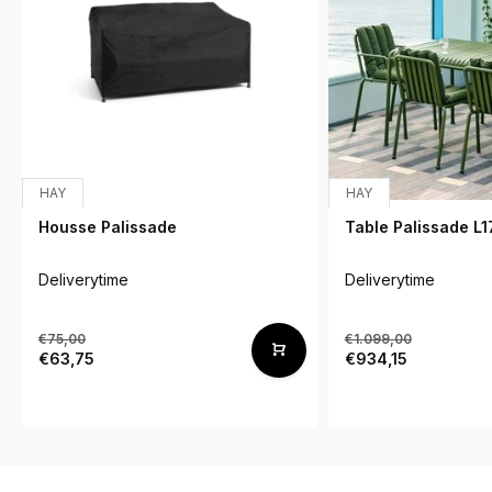
HAY
HAY
Housse Palissade
Table Palissade L
Deliverytime
Deliverytime
€75,00
€1.099,00
€63,75
€934,15