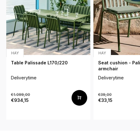
HAY
HAY
Table Palissade L170/220
Seat cushion - Pal
armchair
Deliverytime
Deliverytime
€1.099,00
€39,00
€934,15
€33,15