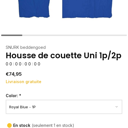
SNURK beddengoed
Housse de couette Uni 1p/2p
0
0
:
0
0
:
0
0
:
0
0
€74,95
Livraison gratuite
Color:
*
En stock
(seulement 1 en stock)