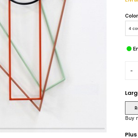
Colo
E
-
Larg
R
Buy n
Plus