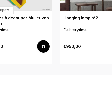
Objects
es à découper Muller van
Hanging lamp n°2
n
ytime
Deliverytime
00
€950,00