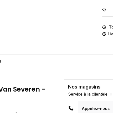
To
Li
s
Nos magasins
 Van Severen -
Service à la clientèle:
Appelez-nous