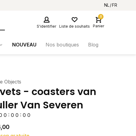
NL
FR
0
Panier
S'identifier
Liste de souhaits
NOUVEAU
Nos boutiques
Blog
ie Objects
ivets - coasters van
ller Van Severen
0
0
:
0
0
:
0
0
,00
ison gratuite