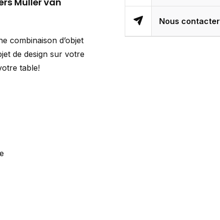
ers Muller van
Nous contacte
ne combinaison d’objet
bjet de design sur votre
otre table!
te