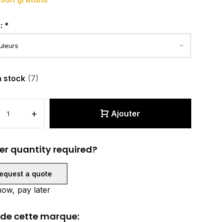
r:
*
n stock
(7)
+
Ajouter
er quantity required?
equest a quote
ow, pay later
 de cette marque: