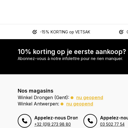
-15% KORTING op VETSAK
10% korting op je eerste aankoop?
Abonnez-vous à notre infolettre pour ne rien manquer.
Nos magasins
Winkel Drongen (Gent):
nu geopend
Winkel Antwerpen:
nu geopend
Appelez-nous Drongen (Gent)
Appelez-no
+32 (0)9 273 98 80
03 502 77 54