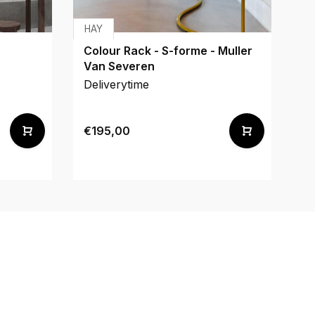
HAY
H
Colour Rack - S-forme - Muller
Po
Van Severen
Deliverytime
De
€195,00
€