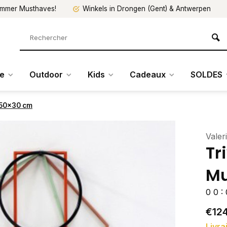
mmer Musthaves!
Winkels in Drongen (Gent) & Antwerpen
re
Outdoor
Kids
Cadeaux
SOLDES
 50x30 cm
Valer
Tr
Mu
0
0
:
€124
Livra