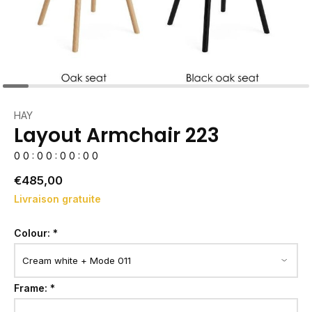
HAY
Layout Armchair 223
0
0
:
0
0
:
0
0
:
0
0
€485,00
Livraison gratuite
Colour:
*
Frame:
*