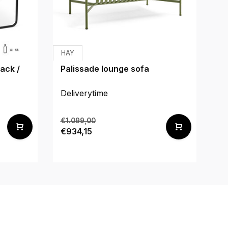
HAY
We
ack /
Palissade lounge sofa
Fo
Deliverytime
De
€1.099,00
€
€934,15