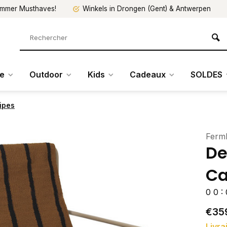
mmer Musthaves!
Winkels in Drongen (Gent) & Antwerpen
re
Outdoor
Kids
Cadeaux
SOLDES
ipes
Ferml
De
Ca
0
0
:
€35
Livra