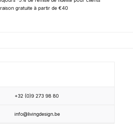
ujours -5% de remise de fidélité pour clients
vraison gratuite à partir de €40
+32 (0)9 273 98 80
r
info@livingdesign.be