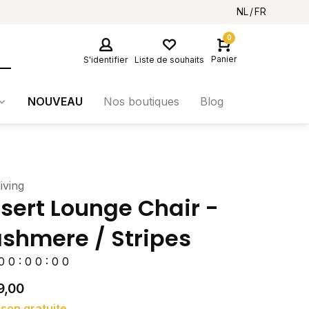
NL
FR
0
Panier
S'identifier
Liste de souhaits
NOUVEAU
Nos boutiques
Blog
iving
sert Lounge Chair -
shmere / Stripes
0
0
:
0
0
:
0
0
9,00
ison gratuite