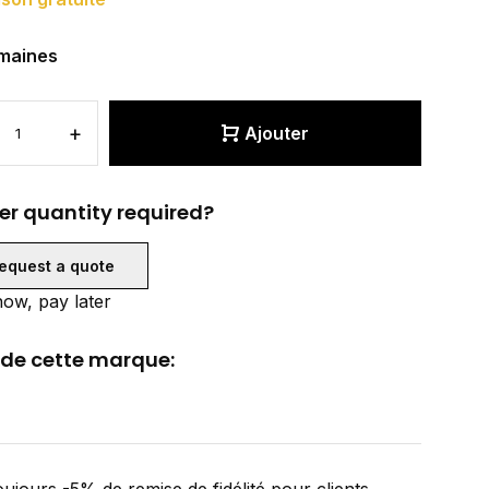
maines
+
Ajouter
er quantity required?
equest a quote
ow, pay later
 de cette marque: