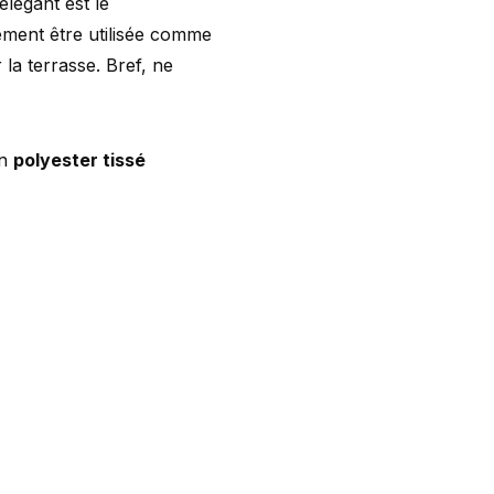
légant est le
ement être utilisée comme
 la terrasse. Bref, ne
en
polyester tissé