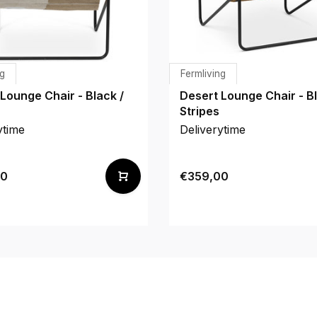
ng
Fermliving
Lounge Chair - Black /
Desert Lounge Chair - Bl
Stripes
ytime
Deliverytime
00
€359,00