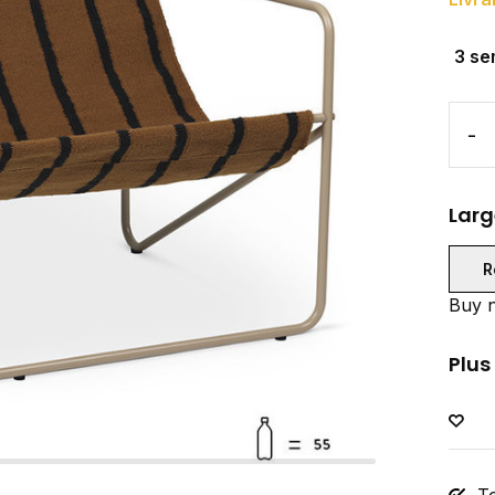
3 se
-
Larg
R
Buy n
Plus