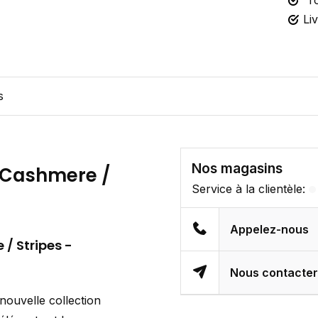
To
Li
s
Nos magasins
 Cashmere /
Service à la clientèle:
Appelez-nous
e
/ Stripes
-
Nous contacte
nouvelle collection