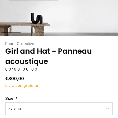
Paper Collective
Girl and Hat - Panneau
acoustique
0
0
:
0
0
:
0
0
:
0
0
€800,00
Livraison gratuite
Size:
*