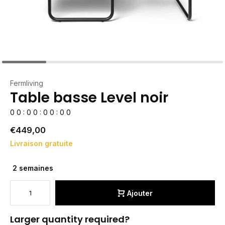
Fermliving
Table basse Level noir
0
0
:
0
0
:
0
0
:
0
0
€449,00
Livraison gratuite
2 semaines
Ajouter
Larger quantity required?