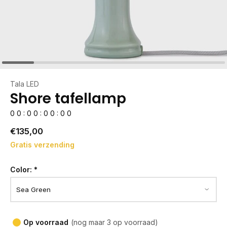
Tala LED
Shore tafellamp
0
0
:
0
0
:
0
0
:
0
0
€135,00
Gratis verzending
Color:
*
Op voorraad
(nog maar 3 op voorraad)