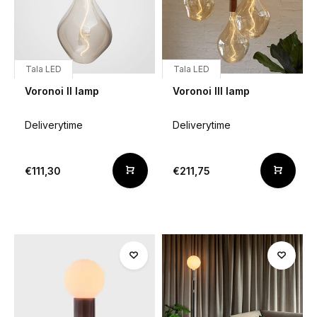
Tala LED
Tala LED
Voronoi II lamp
Voronoi III lamp
Deliverytime
Deliverytime
€111,30
€211,75