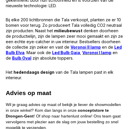
gekenmerkt door hun schoonheid én is voorzien van de
nieuwste technologie: LED.
Bij elke 200 lichtbronnen die Tala verkoopt, planten ze er 10
bomen voor terug. Zo produceert Tala volledig CO2 neutraal
zijn producten. Naast het
milieubewust
denken doorheen
de productielijn, zijn de lampen zeer mooi gemaakt en zijn ze
een echte eye-catcher in uw interieur. Bestsellers doorheen
de collectie zijn zeker en vast de
Voronoi II lamp
en de
Led
Bulb Elva
. Maar ook de
Led Bulb Gaia
,
Voronoi I lamp
en
de
Bulb Oval
zijn absolute toppers.
Het
hedendaags design
van de Tala lampen past in elk
interieur.
Advies op maat
Wil je graag advies op maat of bekijk je liever de showmodellen
in onze winkel? Kom dan langs in onze
conceptstore te
Drongen-Gent
! Of shop naar hartenlust online! Ons team gaat
vervolgens met plezier aan de slag om jouw bestelling zo snel
mogelijk te verzenden.