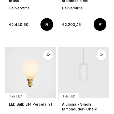
brass
stainless steel
Deliverytime
Deliverytime
€2.440,60
€2.203,45
Tala LED
Tala LED
LED Bulb E14 Porcelain I
Alumina - Single
lamphouder- Chalk