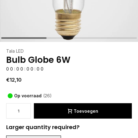
Tala LED
Bulb Globe 6W
0
0
:
0
0
:
0
0
:
0
0
€12,10
Op voorraad
(26)
Toevoegen
Larger quantity required?