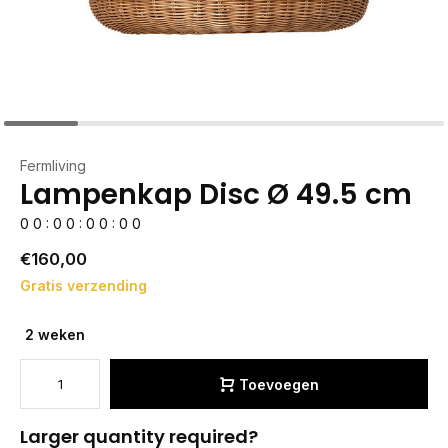
Fermliving
Lampenkap Disc Ø 49.5 cm
0
0
:
0
0
:
0
0
:
0
0
€160,00
Gratis verzending
2 weken
Toevoegen
Larger quantity required?