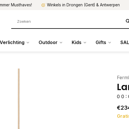
mmer Musthaves!
Winkels in Drongen (Gent) & Antwerpen
Verlichting
Outdoor
Kids
Gifts
SAL
Ferml
La
0
0
:
€23
Grati