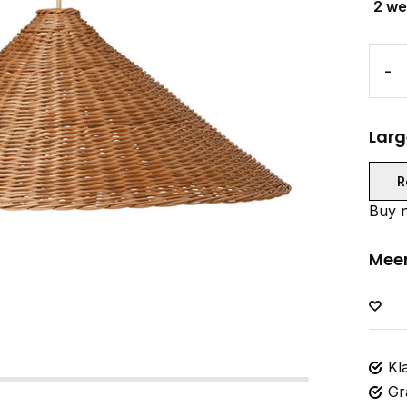
2 w
-
Larg
R
Buy n
Meer
Kl
Gr