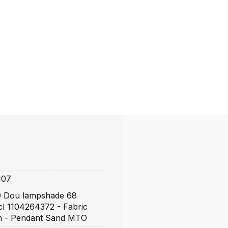
107
9 Dou lampshade 68
ncl 1104264372 - Fabric
m - Pendant Sand MTO