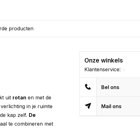
rde producten
Onze winkels
Klantenservice:
Bel ons
kt uit
rotan
en met de
rlichting in je ruimte
Mail ons
de kap zelf.
De
eaal te combineren met