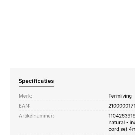
Specificaties
Merk:
Fermliving
EAN:
210000017
Artikelnummer:
110426391
natural - i
cord set 4