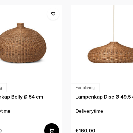
ng
Fermliving
kap Belly Ø 54 cm
Lampenkap Disc Ø 49.5
ytime
Deliverytime
0
€160,00