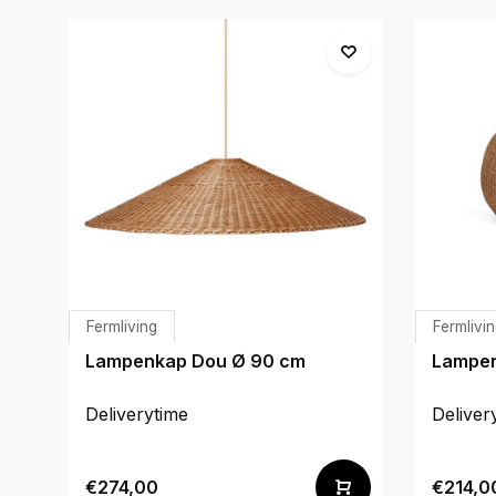
Fermliving
Fermlivi
Lampenkap Dou Ø 90 cm
Lampen
Deliverytime
Deliver
€274,00
€214,0