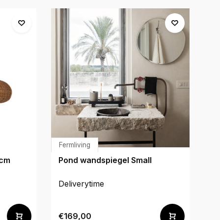
Fermliving
Fe
 cm
Pond wandspiegel Small
Pl
Deliverytime
De
€169,00
€