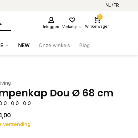
NL
FR
0
Winkelwagen
Inloggen
Verlanglijst
E
NEW
Onze winkels
Blog
iving
mpenkap Dou Ø 68 cm
0
0
:
0
0
:
0
0
4,00
s verzending