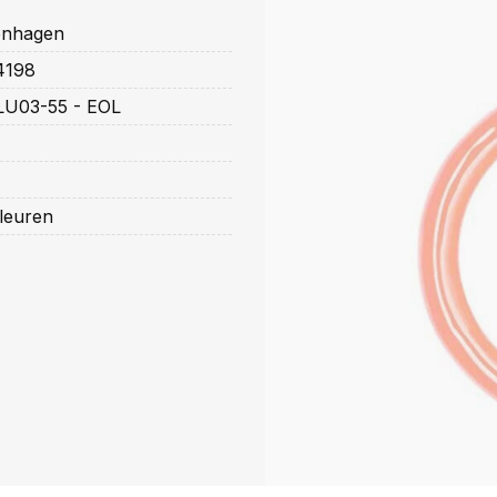
nhagen
4198
LU03-55 - EOL
leuren