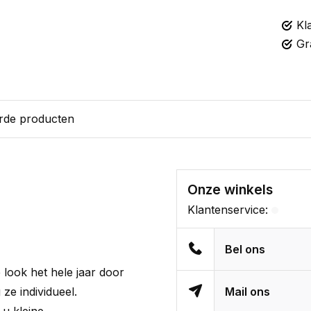
Kl
Gr
rde producten
Onze winkels
Klantenservice:
Bel ons
 look het hele jaar door
ze individueel.
Mail ons