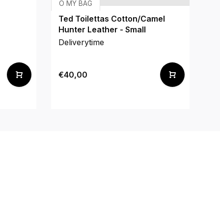
O MY BAG
R
Ted Toilettas Cotton/Camel
Mi
Hunter Leather - Small
Deliverytime
De
€40,00
€