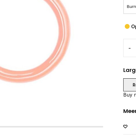
O
-
Larg
R
Buy n
Meer