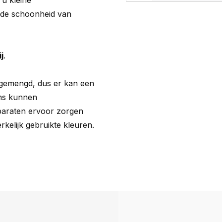
 u kleine
s de schoonheid van
j
.
 gemengd, dus er kan een
vens kunnen
pparaten ervoor zorgen
rkelijk gebruikte kleuren.