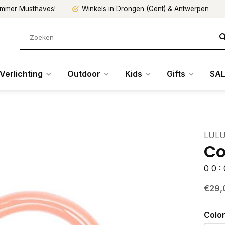
mmer Musthaves!
Winkels in Drongen (Gent) & Antwerpen
Verlichting
Outdoor
Kids
Gifts
SAL
LULU
Co
0
0
:
€29,
Colo