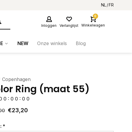
NL
FR
0
Winkelwagen
Inloggen
Verlanglijst
E
NEW
Onze winkels
Blog
 Copenhagen
lor Ring (maat 55)
0
0
:
0
0
:
0
0
€23,20
00
r:
*