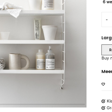
6 w
-
Larg
R
Buy n
Meer
Kl
Gr