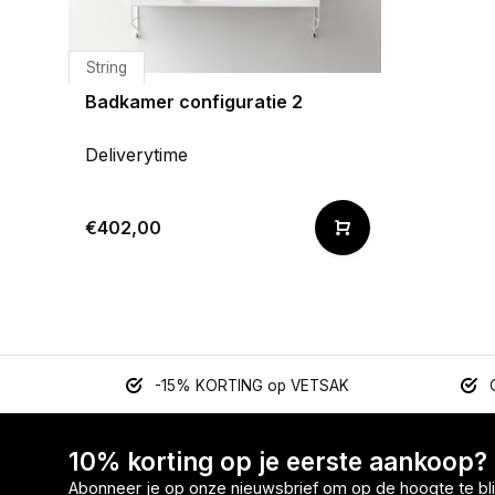
String
Badkamer configuratie 2
Deliverytime
€402,00
-15% KORTING op VETSAK
10% korting op je eerste aankoop?
Abonneer je op onze nieuwsbrief om op de hoogte te bli