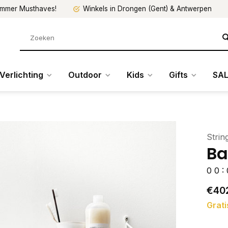
mmer Musthaves!
Winkels in Drongen (Gent) & Antwerpen
Verlichting
Outdoor
Kids
Gifts
SAL
Strin
Ba
0
0
:
€40
Grati