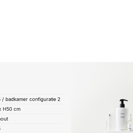
 / badkamer configuratie 2
x H50 cm
hout
5