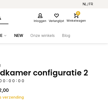
NL
FR
0
Winkelwagen
Inloggen
Verlanglijst
E
NEW
Onze winkels
Blog
g
dkamer configuratie 2
0
0
:
0
0
:
0
0
2,00
s verzending