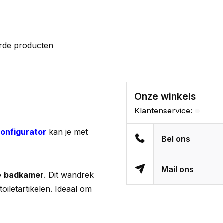
rde producten
Onze winkels
Klantenservice:
onfigurator
kan je met
Bel ons
Mail ons
re
badkamer
. Dit wandrek
oiletartikelen. Ideaal om