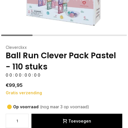
Cleverclixx
Ball Run Clever Pack Pastel
- 110 stuks
0
0
:
0
0
:
0
0
:
0
0
€99,95
Gratis verzending
Op voorraad
(nog maar 3 op voorraad)
Toevoegen