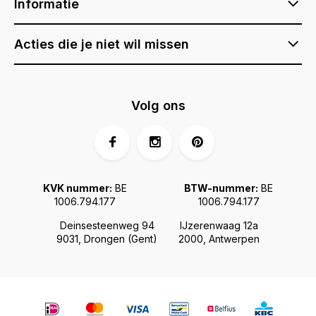
Informatie
Acties die je niet wil missen
Volg ons
KVK nummer:
BE
BTW-nummer:
BE
1006.794.177
1006.794.177
Deinsesteenweg 94
IJzerenwaag 12a
9031, Drongen (Gent)
2000, Antwerpen