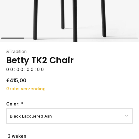
&Tradition
Betty TK2 Chair
0
0
:
0
0
:
0
0
:
0
0
€415,00
Gratis verzending
Color:
*
3 weken