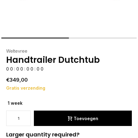
Weltevree
Handtrailer Dutchtub
0
0
:
0
0
:
0
0
:
0
0
€349,00
Gratis verzending
1 week
Toevoegen
Larger quantity required?