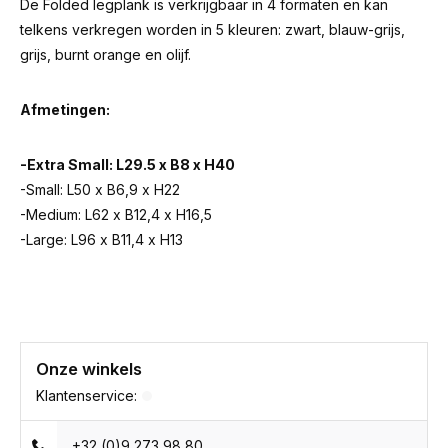
De Folded legplank is verkrijgbaar in 4 formaten en kan
telkens verkregen worden in 5 kleuren: zwart, blauw-grijs,
grijs, burnt orange en olijf.
Afmetingen:
-Extra Small: L29.5 x B8 x H40
-Small: L50 x B6,9 x H22
-Medium: L62 x B12,4 x H16,5
-Large: L96 x B11,4 x H13
Onze winkels
Klantenservice:
+32 (0)9 273 98 80