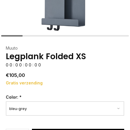
Muuto
Legplank Folded XS
0
0
:
0
0
:
0
0
:
0
0
€105,00
Gratis verzending
Color:
*