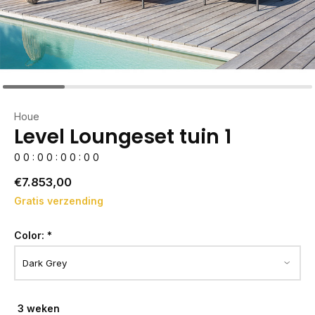
Houe
Level Loungeset tuin 1
0
0
:
0
0
:
0
0
:
0
0
€7.853,00
Gratis verzending
Color:
*
3 weken